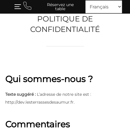
Skip
Réservez une
TOGGLE SIDEBAR & NAVIGATION
table
to
POLITIQUE DE
content
CONFIDENTIALITÉ
Qui sommes-nous ?
Texte suggéré :
L’adresse de notre site est :
http://dev.lesterrassesdesaumur.fr.
Commentaires