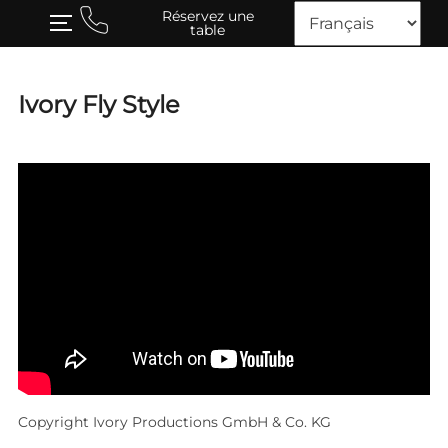
Skip
Réservez une
TOGGLE SIDEBAR & NAVIGATION
table
to
content
Ivory Fly Style
Copyright Ivory Productions GmbH & Co. KG